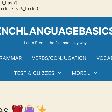
url_hash']
hash` (`url_hash`)
ENCHLANGUAGEBASIC
Learn French the fast and easy way!
RAMMAR
VERBS/CONJUGATION
VOCA
TEST & QUIZZES
MORE…
ves