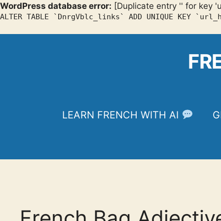
WordPress database error:
[Duplicate entry '' for key '
ALTER TABLE `DnrgVblc_links` ADD UNIQUE KEY `url_
Skip
to
FR
content
LEARN FRENCH WITH AI
G
French Bag Adjecti