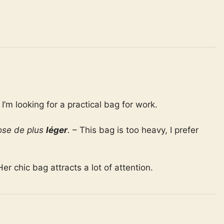
 I’m looking for a practical bag for work.
hose de plus
léger
.
– This bag is too heavy, I prefer
er chic bag attracts a lot of attention.